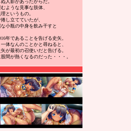
らぬ人影があったからだ。
霞むような見事な肢体、
無理というもの。
で捲し立てていたが、
麗な小瓶の中身を飲み干すと
16年であることを告げる史矢。
。一体なんのことかと尋ねると、
史矢が最初の召使いだと告げる。
に股間が熱くなるのだった・・・。