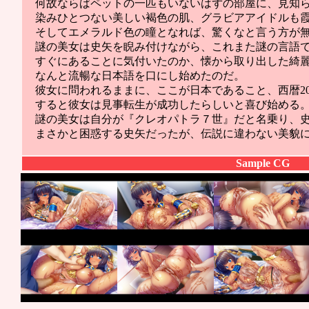
何故ならばペットの一匹もいないはずの部屋に、見知
染みひとつない美しい褐色の肌、グラビアアイドルも
そしてエメラルド色の瞳となれば、驚くなと言う方が
謎の美女は史矢を睨み付けながら、これまた謎の言語
すぐにあることに気付いたのか、懐から取り出した綺
なんと流暢な日本語を口にし始めたのだ。
彼女に問われるままに、ここが日本であること、西暦20
すると彼女は見事転生が成功したらしいと喜び始める
謎の美女は自分が『クレオパトラ７世』だと名乗り、
まさかと困惑する史矢だったが、伝説に違わない美貌
Sample CG