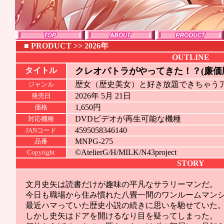
■
PRODUCT
>>
2026年
OUTLINE
タイトル
クレオパトラがやってきた！？(廉価
歴女（歴史美女）と好き放題できちゃう
ジャンル
2026年 5月 21日
発売日
1,650円
価格
DVDビデオが再生可能な機種
対応機種
4595058346140
JANコード
MNPG-275
品番
©AtelierG/H/MILK/N43project
Copyright
STORY
文月史矢は読書だけが趣味の平凡なサラリーマンだ。
今日も職場から住み慣れた八畳一間のワンルームマン
最近ハマっていた歴史小説の続きに思いを馳せていた
しかし史矢はドアを開けるなり目を疑ってしまった。