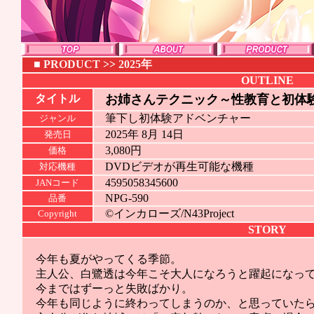
■
PRODUCT
>>
2025年
OUTLINE
タイトル
お姉さんテクニック～性教育と初体験
筆下し初体験アドベンチャー
ジャンル
2025年 8月 14日
発売日
3,080円
価格
DVDビデオが再生可能な機種
対応機種
4595058345600
JANコード
NPG-590
品番
©インカローズ/N43Project
Copyright
STORY
今年も夏がやってくる季節。
主人公、白鷺透は今年こそ大人になろうと躍起になっ
今まではずーっと失敗ばかり。
今年も同じように終わってしまうのか、と思っていた