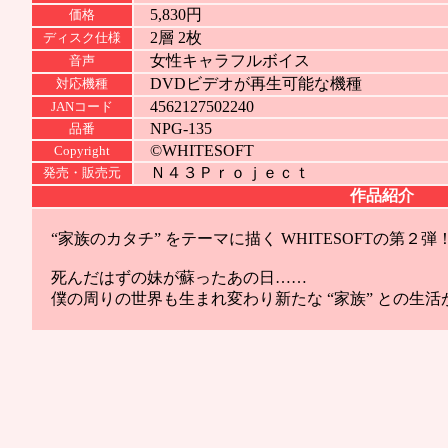
5,830円
価格
2層 2枚
ディスク仕様
女性キャラフルボイス
音声
DVDビデオが再生可能な機種
対応機種
4562127502240
JANコード
NPG-135
品番
©WHITESOFT
Copyright
Ｎ４３Ｐｒｏｊｅｃｔ
発売・販売元
作品紹介
“家族のカタチ” をテーマに描く WHITESOFTの第２弾
死んだはずの妹が蘇ったあの日……
僕の周りの世界も生まれ変わり新たな “家族” との生